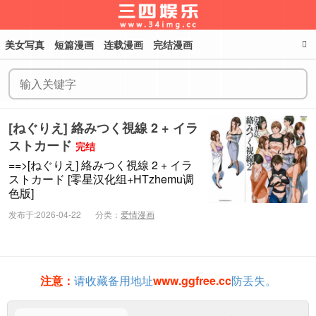
美女写真
短篇漫画
连载漫画
完结漫画
三四娱乐
[ねぐりえ] 絡みつく視線 2 + イラ
ストカード
完结
==>[ねぐりえ] 絡みつく視線 2 + イラ
ストカード [零星汉化组+HTzhemu调
色版]
发布于:2026-04-22
分类：
爱情漫画
注意：
请收藏备用地址
www.ggfree.cc
防丢失。