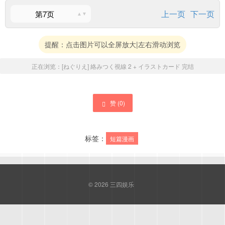
上一页
下一页
第7页
提醒：点击图片可以全屏放大|左右滑动浏览
正在浏览：
[ねぐりえ] 絡みつく視線 2 + イラストカード
完结
赞 (
0
)
标签：
短篇漫画
© 2026
三四娱乐