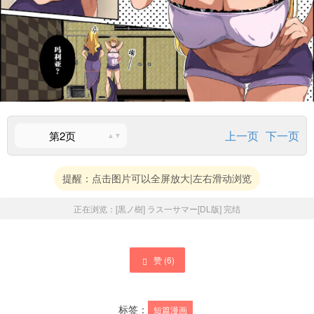
上一页
下一页
第2页
提醒：点击图片可以全屏放大|左右滑动浏览
正在浏览：
[黒ノ樹] ラス一サマー[DL版]
完结
赞 (
6
)
标签：
短篇漫画