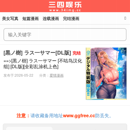
美女写真
短篇漫画
连载漫画
完结漫画
三四娱乐
[黒ノ樹] ラス一サマー[DL版]
完结
==>[黒ノ樹] ラス一サマー [不咕鸟汉化
组] [DL版][全彩乱涂机上色]
发布于:2026-05-22
分类：
爱情漫画
注意：
请收藏备用地址
www.ggfree.cc
防丢失。