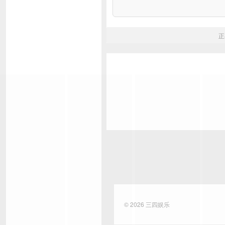
正
© 2026
三四娱乐