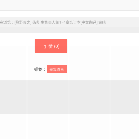
在浏览：
[飛野俊之] 偽典 生贄夫人第1~4章合订本[中文翻译]
完结
赞 (
0
)
标签：
短篇漫画