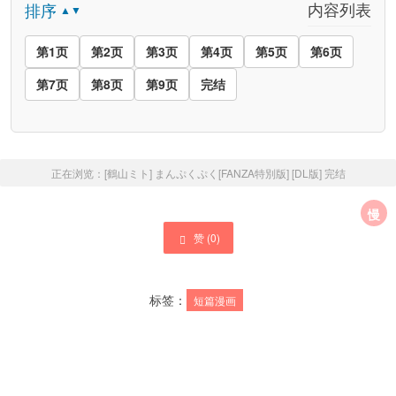
内容列表
排序
▲▼
第1页
第2页
第3页
第4页
第5页
第6页
第7页
第8页
第9页
完结
正在浏览：
[鶴山ミト] まんぷくぷく[FANZA特別版] [DL版]
完结
慢
赞 (
0
)
标签：
短篇漫画