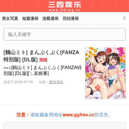
美女写真
短篇漫画
连载漫画
完结漫画
三四娱乐
[鶴山ミト] まんぷくぷく[FANZA
特別版] [DL版]
完结
==>[鶴山ミト] まんぷくぷく[FANZA特
別版] [DL版][ㄟ哀姬番]
发布于:2026-07-06
分类：
爱情漫画
注意：
请收藏备用地址
www.ggfree.cc
防丢失。